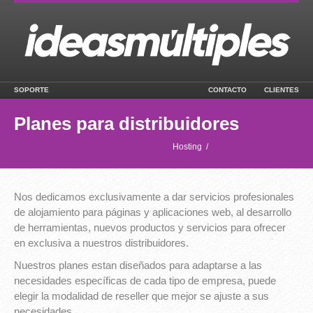
SOPORTE
CONTACTO
CLIENTES
Planes para distribuidores
Hosting
/
Especial distribuidores
Nos dedicamos exclusivamente a dar servicios profesionales
de alojamiento para páginas y aplicaciones web, al desarrollo
de herramientas, nuevos productos y servicios para ofrecer
en exclusiva a nuestros distribuidores.
Nuestros planes estan diseñados para adaptarse a las
necesidades específicas de cada tipo de empresa, puede
elegir la modalidad de reseller que mejor se ajuste a sus
necesidades.