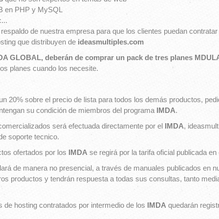
EB en PHP y MySQL
...
l respaldo de nuestra empresa para que los clientes puedan contratar
sting que distribuyen de
ideasmultiples.com
MDA GLOBAL, deberán de comprar un pack de tres planes MDULAR
tos planes cuando los necesite.
un 20% sobre el precio de lista para todos los demás productos, ped
antengan su condición de miembros del programa
IMDA
.
 comercializados será efectuada directamente por el
IMDA
, ideasmul
de soporte tecnico.
ctos ofertados por los
IMDA
se regirá por la tarifa oficial publicada e
lará de manera no presencial, a través de manuales publicados en nu
os productos y tendrán respuesta a todas sus consultas, tanto mediant
s de hosting contratados por intermedio de los
IMDA
quedarán regist