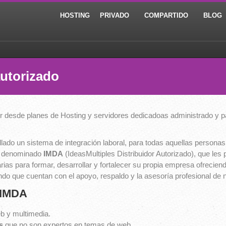
HOSTING
PRIVADO
COMPARTIDO
BLOG
autorizado
r desde planes de Hosting y servidores dedicadoas administrado y pa
 un sistema de integración laboral, para todas aquellas personas d
, denominado
IMDA
(IdeasMultiples Distribuidor Autorizado), que les 
ias para formar, desarrollar y fortalecer su propia empresa ofreciend
ndo que cuentan con el apoyo, respaldo y la asesoría profesional de
 IMDA
b y multimedia.
os
que no son expertos en temas de web